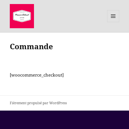
MENU
ET
le site de Francis Colonel, auteur
WIDGETS
Commande
[woocommerce_checkout]
Fièrement propulsé par WordPress