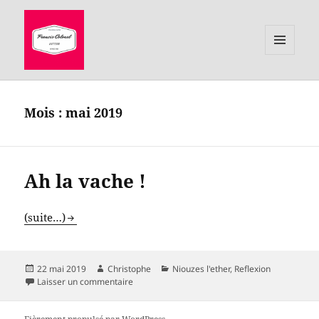
MENU
ET
le site de Francis Colonel, auteur
WIDGETS
Mois :
mai 2019
Ah la vache !
(suite…)
Publié
Auteur
Catégories
22 mai 2019
Christophe
Niouzes l'ether
,
Reflexion
le
sur Ah la vache !
Laisser un commentaire