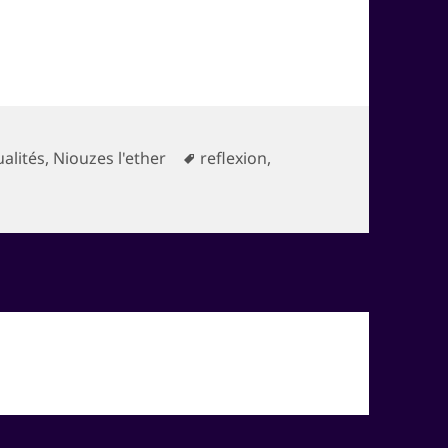
égories
Mots-
ualités
,
Niouzes l'ether
reflexion
,
 vos jeux !
clés