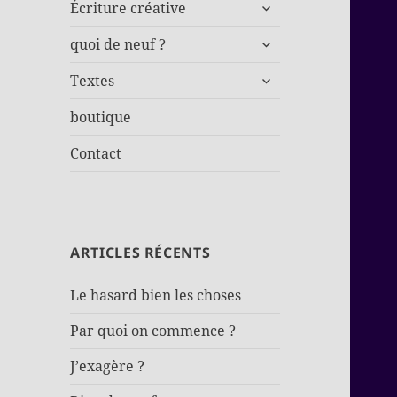
ouvrir
Écriture créative
le
ouvrir
sous-
quoi de neuf ?
le
menu
ouvrir
sous-
Textes
le
menu
sous-
boutique
menu
Contact
ARTICLES RÉCENTS
Le hasard bien les choses
Par quoi on commence ?
J’exagère ?