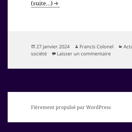
(suite…)
Publié
Auteur
Cat
27 janvier 2024
Francis Colonel
Act
le
sur Faites
société
Laisser un commentaire
Fièrement propulsé par WordPress