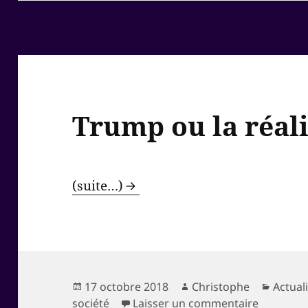
Trump ou la réali
(suite…)
Publié
Auteur
Catégo
17 octobre 2018
Christophe
Actual
le
sur Trump 
société
Laisser un commentaire