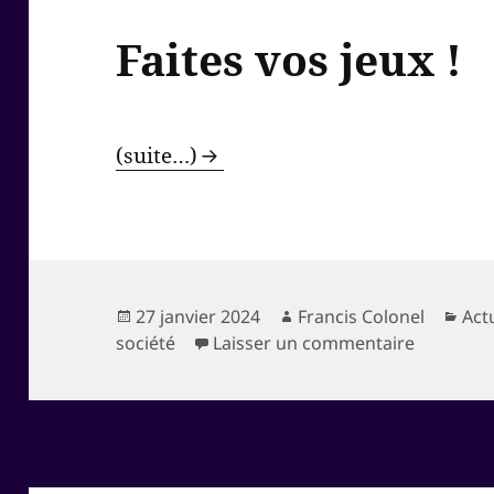
Faites vos jeux !
(suite…)
Publié
Auteur
Cat
27 janvier 2024
Francis Colonel
Act
le
sur Faites
société
Laisser un commentaire