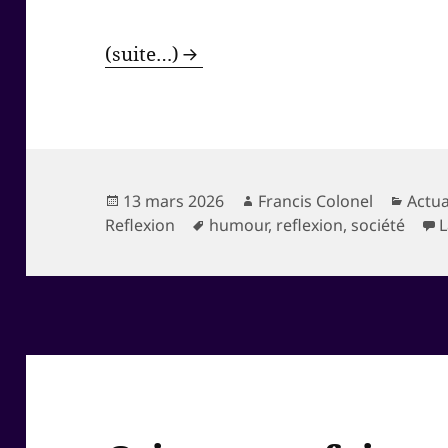
(suite…)
Publié
Auteur
Catég
13 mars 2026
Francis Colonel
Actua
le
Mots-
Reflexion
humour
,
reflexion
,
société
L
clés