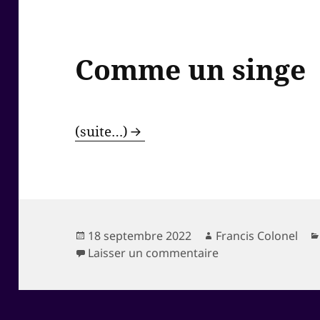
Comme un singe
(suite…)
Publié
Auteur
18 septembre 2022
Francis Colonel
le
sur Comme un sin
Laisser un commentaire