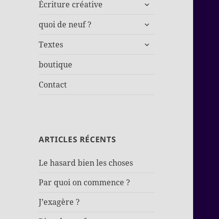
ouvrir
Écriture créative
le
ouvrir
sous-
quoi de neuf ?
le
menu
ouvrir
sous-
Textes
le
menu
sous-
boutique
menu
Contact
ARTICLES RÉCENTS
Le hasard bien les choses
Par quoi on commence ?
J’exagère ?