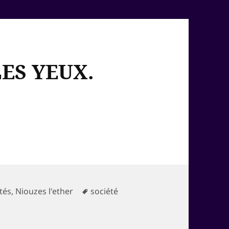
S YEUX.
ries
Mots-
ités
,
Niouzes l'ether
société
LES YEUX.
clés