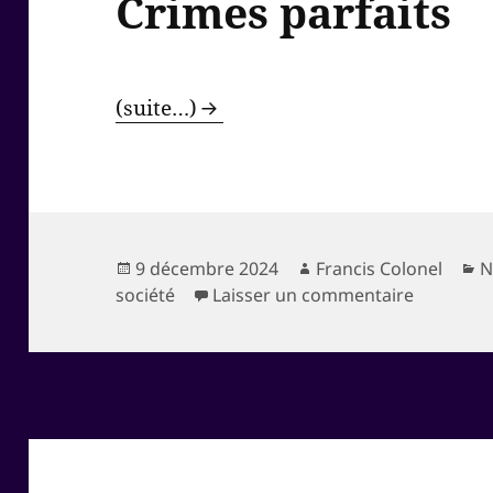
Crimes parfaits
(suite…)
Publié
Auteur
C
9 décembre 2024
Francis Colonel
N
le
sur Crime
société
Laisser un commentaire