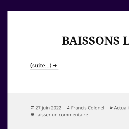
BAISSONS LE
(suite…)
Publié
Auteur
Catégo
27 juin 2022
Francis Colonel
Actual
le
sur BAISSONS 
Laisser un commentaire