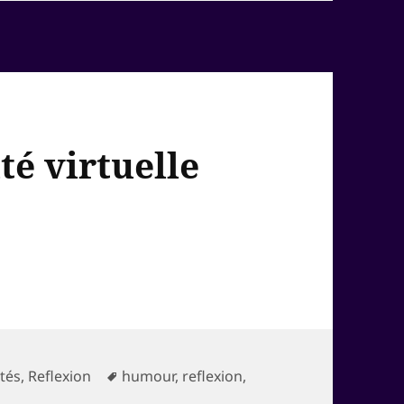
té virtuelle
ries
Mots-
ités
,
Reflexion
humour
,
reflexion
,
ou la réalité virtuelle
clés