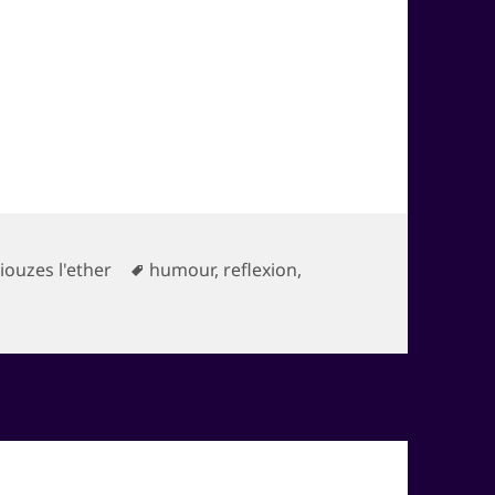
atégories
Mots-
iouzes l'ether
humour
,
reflexion
,
s parfaits
clés