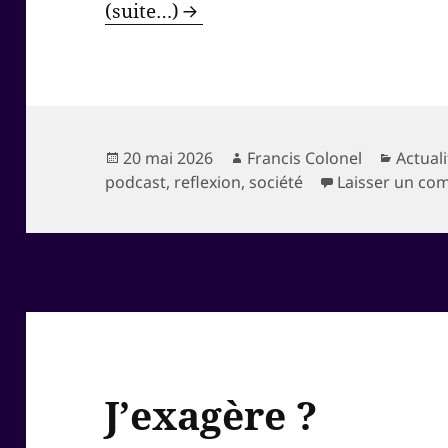
(suite…)
Publié
Auteur
Catégo
20 mai 2026
Francis Colonel
Actual
le
podcast
,
reflexion
,
société
Laisser un co
J’exagère ?