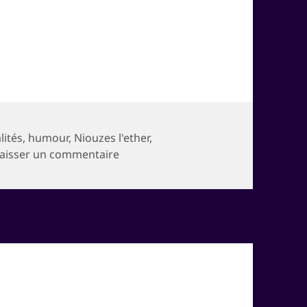
ories
lités
,
humour
,
Niouzes l'ether
,
sur J’exagère ?
aisser un commentaire