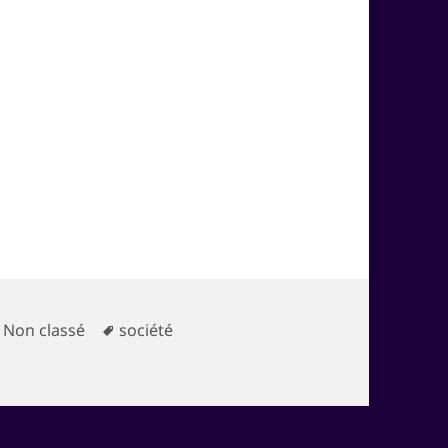
Catégories
Mots-
Non classé
société
ge
clés