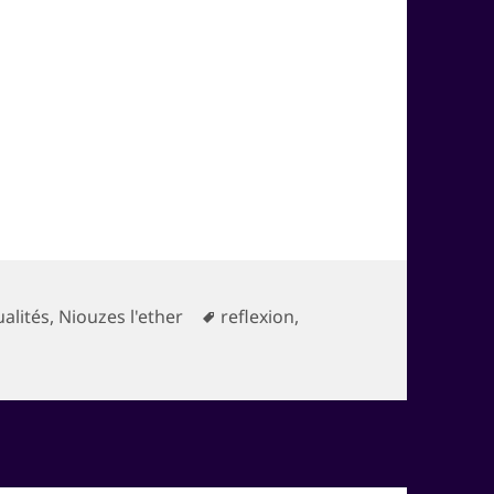
égories
Mots-
ualités
,
Niouzes l'ether
reflexion
,
 vos jeux !
clés