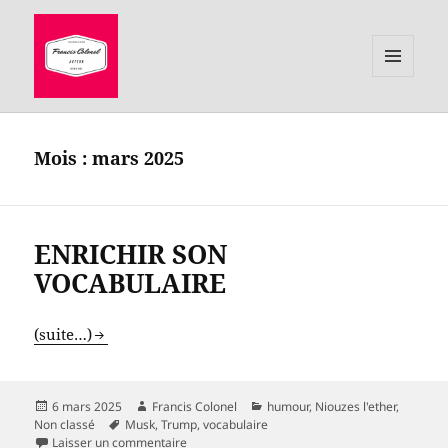
MENU
ET
le site de Francis Colonel, auteur
WIDGETS
Mois :
mars 2025
ENRICHIR SON
VOCABULAIRE
(suite…)
Publié
Auteur
Catégories
6 mars 2025
Francis Colonel
humour
,
Niouzes l'ether
,
le
Mots-
Non classé
Musk
,
Trump
,
vocabulaire
clés
sur ENRICHIR SON VOCABULAIRE
Laisser un commentaire