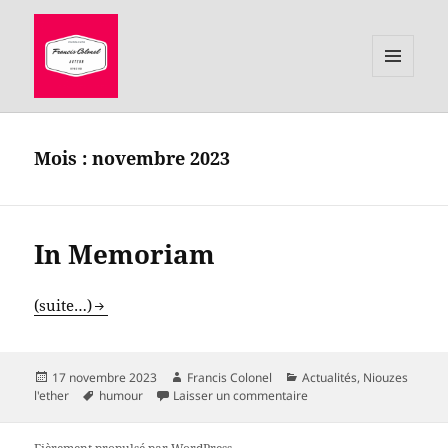
MENU
ET
le site de Francis Colonel, auteur
WIDGETS
Mois :
novembre 2023
In Memoriam
(suite…)
Publié
Auteur
Catégories
17 novembre 2023
Francis Colonel
Actualités
,
Niouzes
le
Mots-
sur In Memoriam
l'ether
humour
Laisser un commentaire
clés