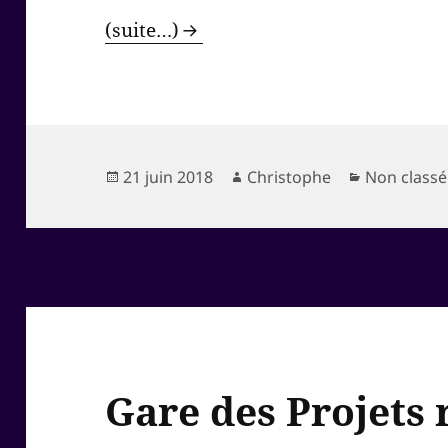
(suite…)
Publié
Auteur
Catégories
21 juin 2018
Christophe
Non classé
le
Gare des Projets 