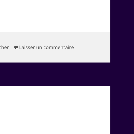
sur Niouzelétère n°2
ether
Laisser un commentaire