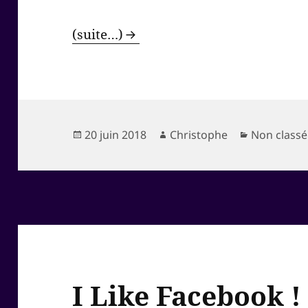
(suite…)
Publié
Auteur
Catégories
20 juin 2018
Christophe
Non classé
le
I Like Facebook !