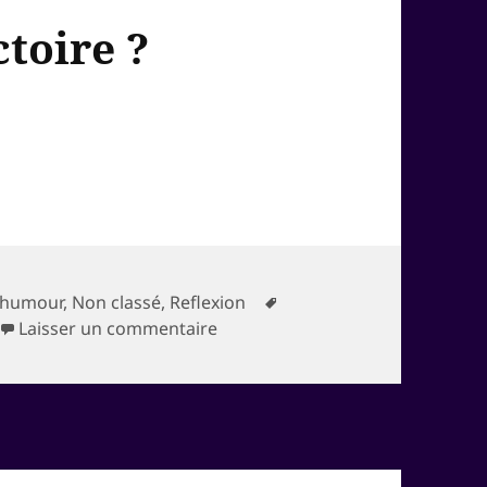
ctoire ?
Mots-
humour
,
Non classé
,
Reflexion
sur Mort, où est ta victoire ?
clés
Laisser un commentaire