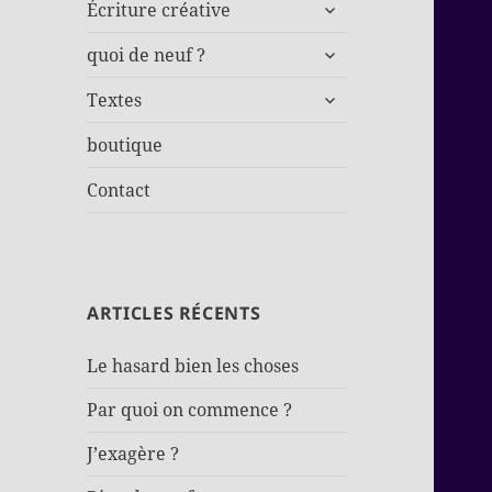
ouvrir
Écriture créative
le
ouvrir
sous-
quoi de neuf ?
le
menu
ouvrir
sous-
Textes
le
menu
sous-
boutique
menu
Contact
ARTICLES RÉCENTS
Le hasard bien les choses
Par quoi on commence ?
J’exagère ?