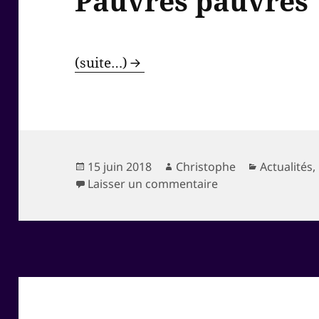
Pauvres pauvres
(suite…)
Publié
Auteur
Catégories
15 juin 2018
Christophe
Actualités
,
le
sur Pauvres pauvr
Laisser un commentaire