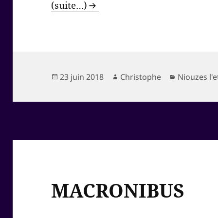
(suite…)
Publié
Auteur
Catégories
23 juin 2018
Christophe
Niouzes l'
le
MACRONIBUS