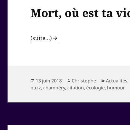
Mort, où est ta vi
(suite…)
Publié
Auteur
Catégories
13 juin 2018
Christophe
Actualités
,
le
buzz
,
chambéry
,
citation
,
écologie
,
humour