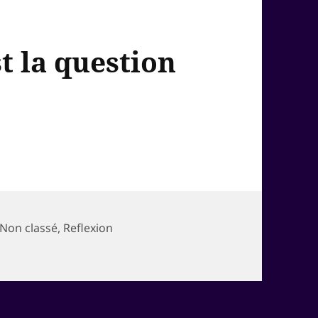
st la question
Non classé
,
Reflexion
l est la question