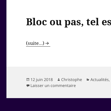
Bloc ou pas, tel e
(suite…)
Publié
Auteur
Catégories
12 juin 2018
Christophe
Actualités
,
le
sur Bloc ou pas, te
Laisser un commentaire