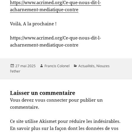
https://www.acrimed.org/Ce-que-nous-dit-l-
acharnement-mediatique-contre
Voilà, A la prochaine !
https://www.acrimed.org/Ce-que-nous-dit-l-
acharnement-mediatique-contre
Publié
Auteur
Catégories
27 mai 2025
Francis Colonel
Actualités
,
Niouzes
le
l'ether
Laisser un commentaire
Vous devez
vous connecter
pour publier un
commentaire.
Ce site utilise Akismet pour réduire les indésirables.
En savoir plus sur la façon dont les données de vos