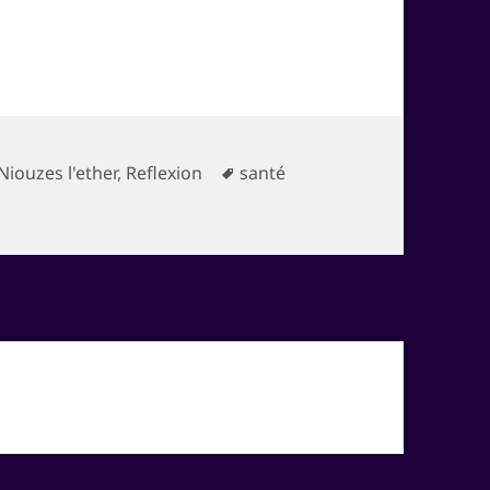
Catégories
Mots-
Niouzes l'ether
,
Reflexion
santé
ISME
clés