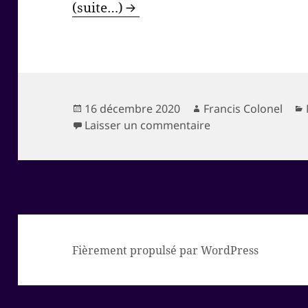
(suite…)
Publié
Auteur
16 décembre 2020
Francis Colonel
le
sur VACCINOPLOT
Laisser un commentaire
Fièrement propulsé par WordPress