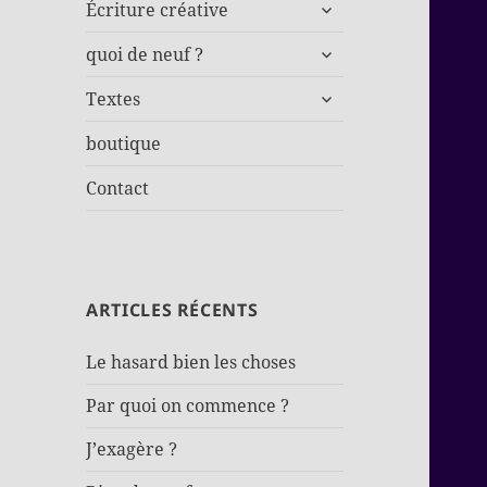
ouvrir
Écriture créative
le
ouvrir
sous-
quoi de neuf ?
le
menu
ouvrir
sous-
Textes
le
menu
sous-
boutique
menu
Contact
ARTICLES RÉCENTS
Le hasard bien les choses
Par quoi on commence ?
J’exagère ?