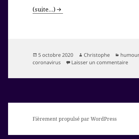
(suite…)
Publié
Auteur
Catégor
5 octobre 2020
Christophe
humour
le
sur 
coronavirus
Laisser un commentaire
Fièrement propulsé par WordPress