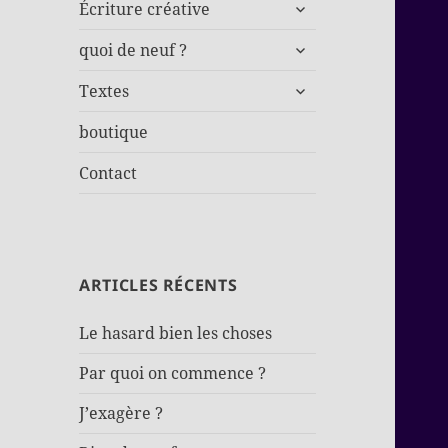
ouvrir
Écriture créative
le
ouvrir
sous-
quoi de neuf ?
le
menu
ouvrir
sous-
Textes
le
menu
sous-
boutique
menu
Contact
ARTICLES RÉCENTS
Le hasard bien les choses
Par quoi on commence ?
J’exagère ?