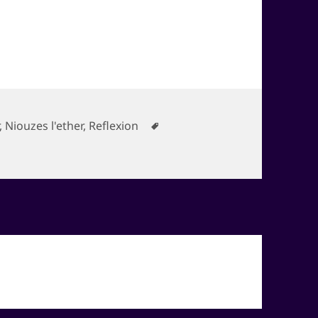
ies
Mots-
,
Niouzes l'ether
,
Reflexion
Bien se porter
clés