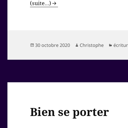
(suite…)
Publié
Auteur
Catégo
30 octobre 2020
Christophe
écritu
le
Bien se porter