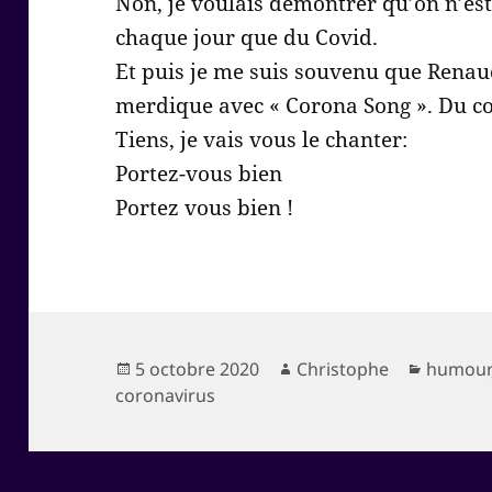
Non, je voulais démontrer qu’on n’est
chaque jour que du Covid.
Et puis je me suis souvenu que Renaud
merdique avec « Corona Song ». Du cou
Tiens, je vais vous le chanter:
Portez-vous bien
Portez vous bien !
Publié
Auteur
Catégor
5 octobre 2020
Christophe
humour
le
coronavirus