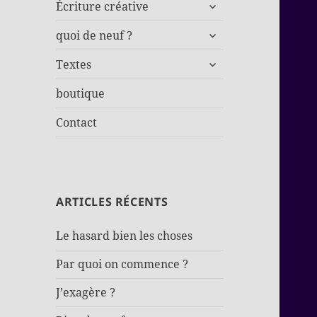
ouvrir
Écriture créative
le
ouvrir
sous-
quoi de neuf ?
le
menu
ouvrir
sous-
Textes
le
menu
sous-
boutique
menu
Contact
ARTICLES RÉCENTS
Le hasard bien les choses
Par quoi on commence ?
J’exagère ?