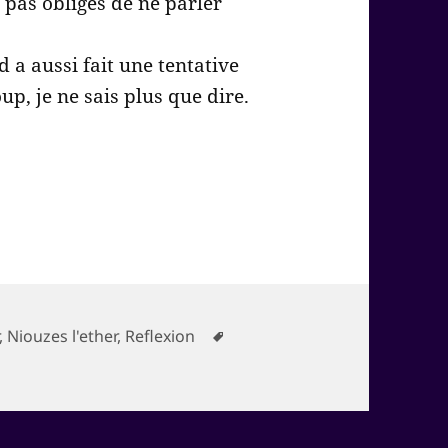
 pas obligés de ne parler
 a aussi fait une tentative
p, je ne sais plus que dire.
ies
Mots-
,
Niouzes l'ether
,
Reflexion
clés