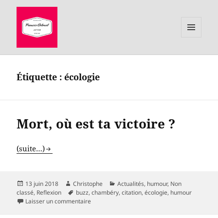
MENU
ET
le site de Francis Colonel, auteur
WIDGETS
Étiquette :
écologie
Mort, où est ta victoire ?
(suite…)
Publié
Auteur
Catégories
13 juin 2018
Christophe
Actualités
,
humour
,
Non
le
Mots-
classé
,
Reflexion
buzz
,
chambéry
,
citation
,
écologie
,
humour
clés
sur Mort, où est ta victoire ?
Laisser un commentaire