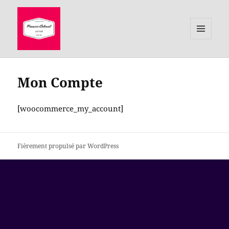
MENU
ET
le site de Francis Colonel, auteur
WIDGETS
Mon Compte
[woocommerce_my_account]
Fièrement propulsé par WordPress