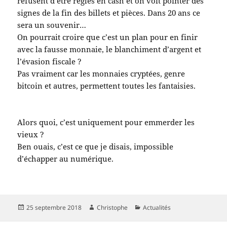
refusent d’être réglés en cash et on voit pointer des
signes de la fin des billets et pièces. Dans 20 ans ce
sera un souvenir…
On pourrait croire que c’est un plan pour en finir
avec la fausse monnaie, le blanchiment d’argent et
l’évasion fiscale ?
Pas vraiment car les monnaies cryptées, genre
bitcoin et autres, permettent toutes les fantaisies.
Alors quoi, c’est uniquement pour emmerder les
vieux ?
Ben ouais, c’est ce que je disais, impossible
d’échapper au numérique.
Publié
Auteur
Catégories
25 septembre 2018
Christophe
Actualités
le