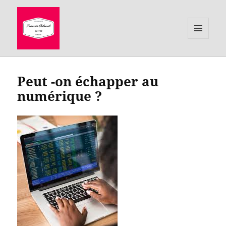
MENU
ET
le site de Francis Colonel, auteur
WIDGETS
Peut -on échapper au
numérique ?