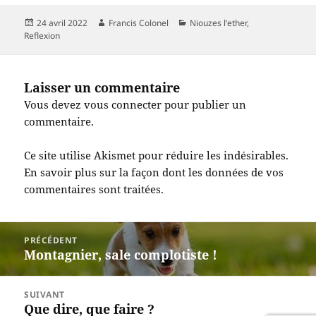
Publié
Auteur
Catégories
24 avril 2022
Francis Colonel
Niouzes l'ether
,
le
Reflexion
Laisser un commentaire
Vous devez
vous connecter
pour publier un
commentaire.
Ce site utilise Akismet pour réduire les indésirables.
En savoir plus sur la façon dont les données de vos
commentaires sont traitées
.
Navigation
PRÉCÉDENT
de
Montagnier, sale complotiste !
Article
l’article
précédent :
SUIVANT
Que dire, que faire ?
Article