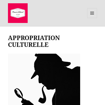
MENU
ET
le site de Francis Colonel, auteur
WIDGETS
APPROPRIATION
CULTURELLE