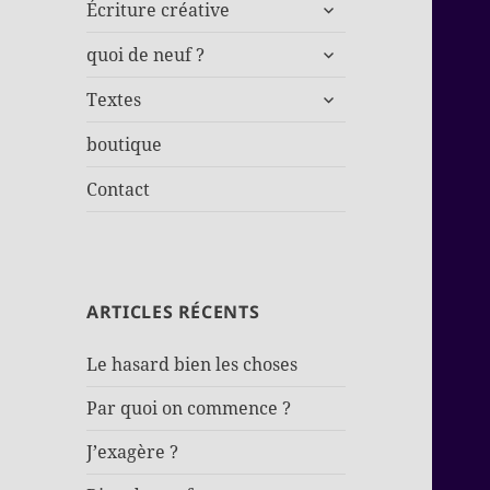
ouvrir
Écriture créative
le
ouvrir
sous-
quoi de neuf ?
le
menu
ouvrir
sous-
Textes
le
menu
sous-
boutique
menu
Contact
ARTICLES RÉCENTS
Le hasard bien les choses
Par quoi on commence ?
J’exagère ?