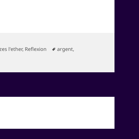
gories
Mots-
es l'ether
,
Reflexion
argent
,
on Culturelle
clés