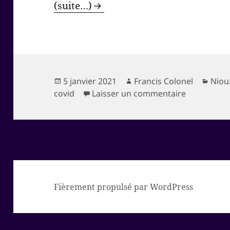
(suite…)
Publié
Auteur
Caté
5 janvier 2021
Francis Colonel
Niouz
le
sur Excepti
covid
Laisser un commentaire
Fièrement propulsé par WordPress