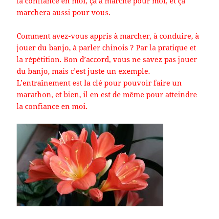
la
confiance en moi, ça a marché pour moi, et ça
marchera aussi pour vous.
Comment avez-vous appris à marcher, à conduire, à
jouer du banjo, à parler chinois ? Par la pratique et
la répétition. Bon d’accord, vous ne savez pas jouer
du banjo, mais c’est juste un exemple.
L’entraînement est la clé pour pouvoir faire un
marathon, et bien, il en est de même pour atteindre
la confiance en moi.