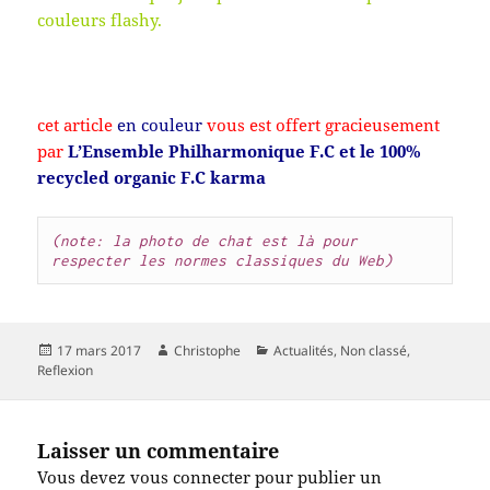
couleurs flashy.
cet article
en couleur
vous est offert gracieusement
par
L’Ensemble Philharmonique F.C et le 100%
recycled organic F.C karma
(note: la photo de chat est là pour 
respecter les normes classiques du Web)
Publié
Auteur
Catégories
17 mars 2017
Christophe
Actualités
,
Non classé
,
le
Reflexion
Laisser un commentaire
Vous devez
vous connecter
pour publier un